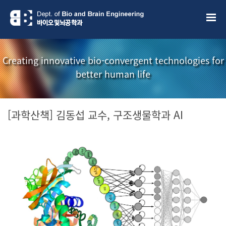
Creating innovative bio-convergent technologies for
better human life
[과학산책] 김동섭 교수, 구조생물학과 AI