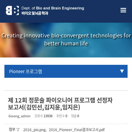
Sketchbook5, 스케치북5
Sketchbook5, 스케치북5
Creating innovative bio-convergent technologies for
better human life
Pioneer 프로그램
URP 프로그램
학부생 국제학술대회 참관프로그램
제 12회 정문술 파이오니어 프로그램 선정자
보고서(김민선,김지윤,임지은)
bioeng_admin
조회 수
13936
추천 수
0
댓글
0
첨부
'
'
2016_pio.png
,
2016_Pioneer_Final결과보고서.pdf
2