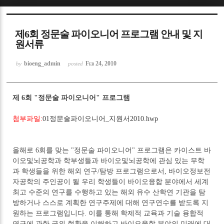
Sketchbook5, 스케치북5
제6회 정문술 파이오니어 프로그램 안내 및 지
원서류
bioeng_admin
Feb 24, 2010
by
posted
Sketchbook5, 스케치북5
제 6회 "정문술 파이오니어" 프로그램
첨부파일:
01정문술파이오니어_지원서2010.hwp
올해로 6회를 맞는 "정문술 파이오니어" 프로그램은 카이스트 바
이오및뇌공학과 학부생들과 바이오및뇌공학에 관심 있는 무학
과 학생들을 위한 해외 연구/탐방 프로그램으로서, 바이오정보전
자공학의 주인공이 될 우리 학생들이 바이오융합 분야에서 세계
최고 수준의 연구를 수행하고 있는 해외 유수 산학연 기관을 탐
방하거나 스스로 계획한 연구주제에 대해 연구연수를 받도록 지
원하는 프로그램입니다. 이를 통해 학제적 교육과 기술 융합적
연구에 관한 국외 현황을 이해하고 바이오융합 분야의 미래에 대