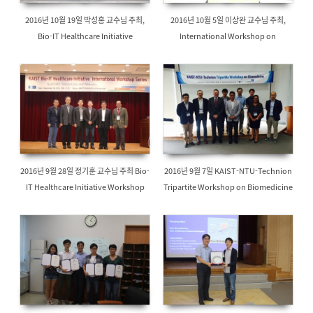
2016년 10월 19일 박성홍 교수님 주최,
2016년 10월 5일 이상완 교수님 주최,
Bio-IT Healthcare Initiative
International Workshop on
Workshop
Computational Psychiatry
2016년 9월 28일 정기훈 교수님 주최 Bio-
2016년 9월 7일 KAIST-NTU-Technion
IT Healthcare Initiative Workshop
Tripartite Workshop on Biomedicine