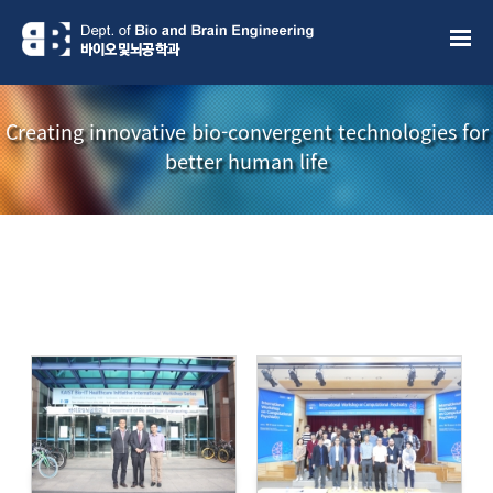
Sketchbook5, 스케치북5
Sketchbook5, 스케치북5
Creating innovative bio-convergent technologies for
better human life
소개책자
소식지