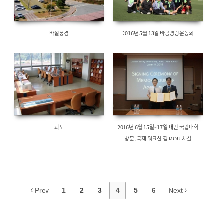
바깥풍경
2016년 5월 13일 바공명랑운동회
과도
2016년 6월 15일~17일 대만 국립대학
방문, 국제 워크샵 겸 MOU 체결
Prev
1
2
3
4
5
6
Next