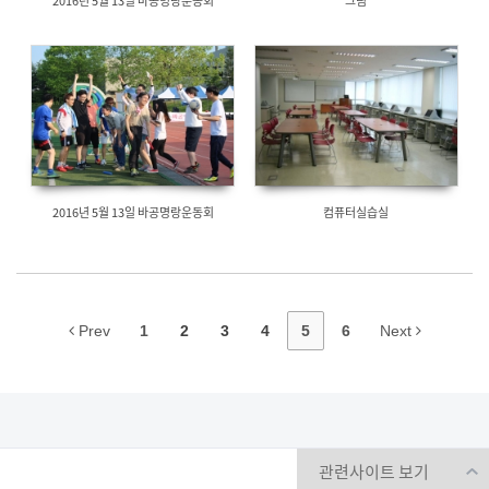
2016년 5월 13일 바공명랑운동회
그림
2016년 5월 13일 바공명랑운동회
컴퓨터실습실
Prev
1
2
3
4
5
6
Next