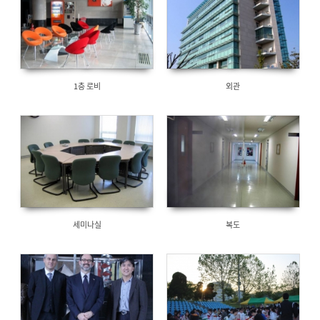
1층 로비
외관
세미나실
복도