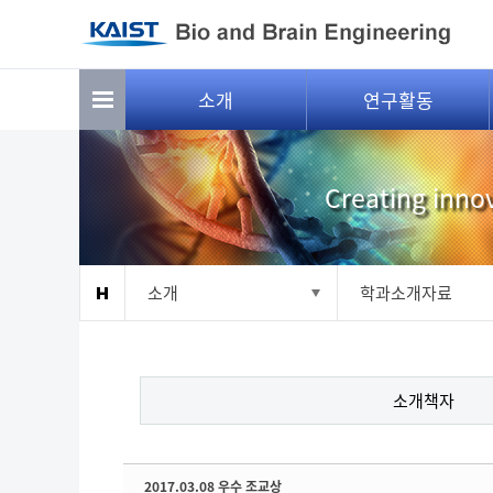
Sketchbook5, 스케치북5
Sketchbook5, 스케치북5
소개
연구활동
Creating innov
소개
학과소개자료
소개책자
2017.03.08 우수 조교상