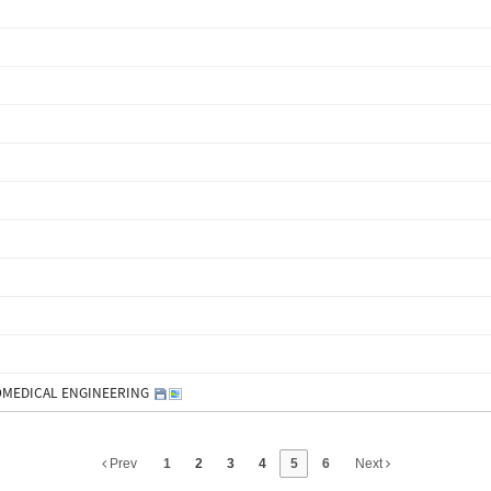
IOMEDICAL ENGINEERING
Prev
1
2
3
4
5
6
Next