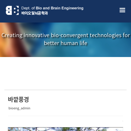
Sketchbook5, 스케치북5
Sketchbook5, 스케치북5
Creating innovative bio-convergent technologies for
better human life
소개책자
소식지
바깥풍경
bioeng_admin