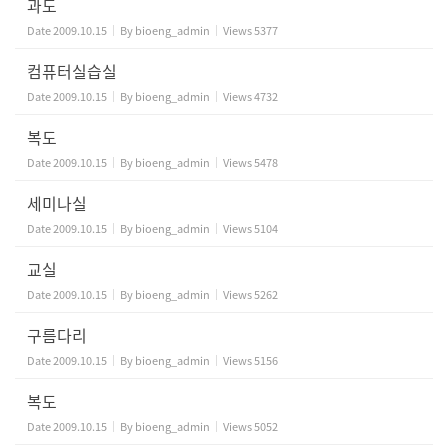
과도
Date
2009.10.15
By
bioeng_admin
Views
5377
컴퓨터실습실
Date
2009.10.15
By
bioeng_admin
Views
4732
복도
Date
2009.10.15
By
bioeng_admin
Views
5478
세미나실
Date
2009.10.15
By
bioeng_admin
Views
5104
교실
Date
2009.10.15
By
bioeng_admin
Views
5262
구름다리
Date
2009.10.15
By
bioeng_admin
Views
5156
복도
Date
2009.10.15
By
bioeng_admin
Views
5052