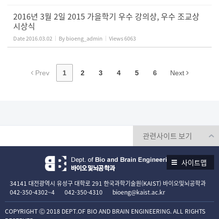
2016년 3월 2일 2015 가을학기 우수 강의상, 우수 조교상
시상식
Date
2016.03.02
By
bioeng_admin
Views
6063
Prev
1
2
3
4
5
6
Next
사이트맵
34141 대전광역시 유성구 대학로 291 한국과학기술원(KAIST) 바이오및뇌공학과
042-350-4302~4
042-350-4310
bioeng@kaist.ac.kr
COPYRIGHT Ⓒ 2018 DEPT.OF BIO AND BRAIN ENGINEERING. ALL RIGHTS