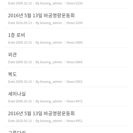
Date
2009.10.15
By
bioeng_admin
Views
5234
2016년 5월 13일 바공명랑운동회
Date
2016.05.13
By
bioeng_admin
Views
5200
1층 로비
Date
2009.10.15
By
bioeng_admin
Views
5080
외관
Date
2009.10.15
By
bioeng_admin
Views
5065
복도
Date
2009.10.15
By
bioeng_admin
Views
5001
세미나실
Date
2009.10.15
By
bioeng_admin
Views
4972
2016년 5월 13일 바공명랑운동회
Date
2016.05.13
By
bioeng_admin
Views
4951
구름다리