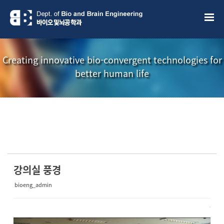
Sketchbook5, 스케치북5
Sketchbook5, 스케치북5
Creating innovative bio-convergent technologies for
better human life
소개책자
소식지
강의실 풍경
bioeng_admin