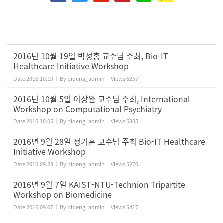
2016년 10월 19일 박성홍 교수님 주최, Bio-IT
Healthcare Initiative Workshop
Date
2016.10.19
By
bioeng_admin
Views
6257
2016년 10월 5일 이상완 교수님 주최, International
Workshop on Computational Psychiatry
Date
2016.10.05
By
bioeng_admin
Views
6385
2016년 9월 28일 정기훈 교수님 주최 Bio-IT Healthcare
Initiative Workshop
Date
2016.09.28
By
bioeng_admin
Views
5270
2016년 9월 7일 KAIST-NTU-Technion Tripartite
Workshop on Biomedicine
Date
2016.09.07
By
bioeng_admin
Views
5417