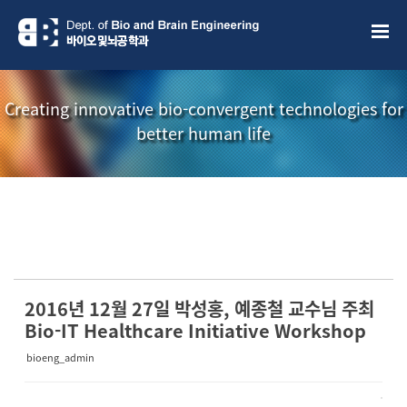
Sketchbook5, 스케치북5
Sketchbook5, 스케치북5
Creating innovative bio-convergent technologies for
better human life
소개책자
소식지
2016년 12월 27일 박성홍, 예종철 교수님 주최
Bio-IT Healthcare Initiative Workshop
bioeng_admin