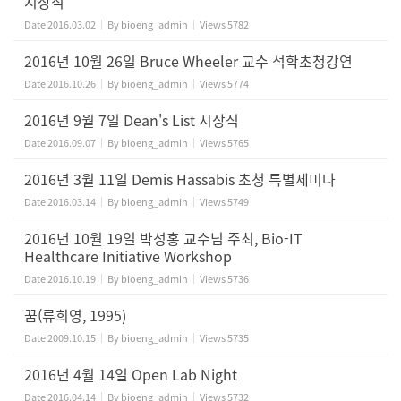
시상식
Date
2016.03.02
By
bioeng_admin
Views
5782
2016년 10월 26일 Bruce Wheeler 교수 석학초청강연
Date
2016.10.26
By
bioeng_admin
Views
5774
2016년 9월 7일 Dean's List 시상식
Date
2016.09.07
By
bioeng_admin
Views
5765
2016년 3월 11일 Demis Hassabis 초청 특별세미나
Date
2016.03.14
By
bioeng_admin
Views
5749
2016년 10월 19일 박성홍 교수님 주최, Bio-IT
Healthcare Initiative Workshop
Date
2016.10.19
By
bioeng_admin
Views
5736
꿈(류희영, 1995)
Date
2009.10.15
By
bioeng_admin
Views
5735
2016년 4월 14일 Open Lab Night
Date
2016.04.14
By
bioeng_admin
Views
5732