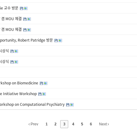
g Nie 교수 방문
샵 겸 MOU 체결
샵 겸 MOU 체결
portunity, Robert Patridge 방문
 시상식
 시상식
te Workshop on Biomedicine
Initiative Workshop
kshop on Computational Psychiatry
Prev
1
2
3
4
5
6
Next