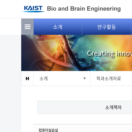
Sketchbook5, 스케치북5
Sketchbook5, 스케치북5
소개
연구활동
Creating innov
소개
학과소개자료
소개책자
컴퓨터실습실