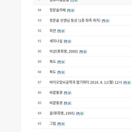
94
정문술카페
93
정문술 선생님 동상 (1층 좌측 위치)
92
외관
91
세미나실
90
비상(류희영, 2000)
89
복도
88
복도
87
바이오및뇌공학과 딸기파티 2016. 4. 11(월) 12시
86
바깥풍경
85
바깥풍경
84
꿈(류희영, 1995)
83
그림