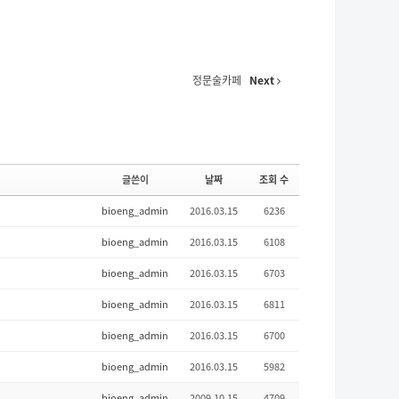
정문술카페
Next
글쓴이
날짜
조회 수
bioeng_admin
2016.03.15
6236
bioeng_admin
2016.03.15
6108
bioeng_admin
2016.03.15
6703
bioeng_admin
2016.03.15
6811
bioeng_admin
2016.03.15
6700
bioeng_admin
2016.03.15
5982
bioeng_admin
2009.10.15
4709