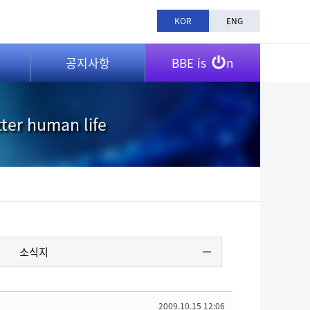
KOR
ENG
공지사항
BBE is
n
tter human life
소식지
2009.10.15 12:06