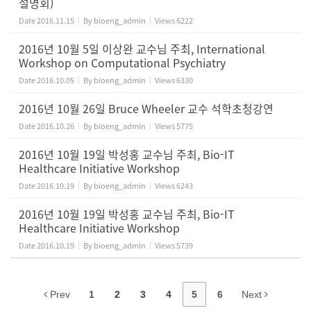
설명회)
Date
2016.11.15
By
bioeng_admin
Views
6222
2016년 10월 5일 이상완 교수님 주최, International
Workshop on Computational Psychiatry
Date
2016.10.05
By
bioeng_admin
Views
6330
2016년 10월 26일 Bruce Wheeler 교수 석학초청강연
Date
2016.10.26
By
bioeng_admin
Views
5775
2016년 10월 19일 박성홍 교수님 주최, Bio-IT
Healthcare Initiative Workshop
Date
2016.10.19
By
bioeng_admin
Views
6243
2016년 10월 19일 박성홍 교수님 주최, Bio-IT
Healthcare Initiative Workshop
Date
2016.10.19
By
bioeng_admin
Views
5739
Prev
1
2
3
4
5
6
Next