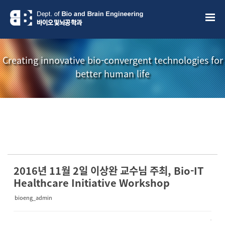
Sketchbook5, 스케치북5
Sketchbook5, 스케치북5
Creating innovative bio-convergent technologies for
better human life
소개책자
소식지
2016년 11월 2일 이상완 교수님 주최, Bio-IT
Healthcare Initiative Workshop
bioeng_admin