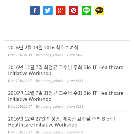
2016년 2월 19일 2016 학위수여식
Date
2016.02.19
By
bioeng_admin
Views
5425
2016년 12월 7일 최정균 교수님 주최 Bio-IT Healthcare
Initiative Workshop
Date
2016.12.07
By
bioeng_admin
Views
5814
2016년 12월 7일 최정균 교수님 주최 Bio-IT Healthcare
Initiative Workshop
Date
2016.12.07
By
bioeng_admin
Views
6261
2016년 12월 27일 박성홍, 예종철 교수님 주최 Bio-IT
Healthcare Initiative Workshop
Date
2016.12.27
By
bioeng_admin
Views
5809