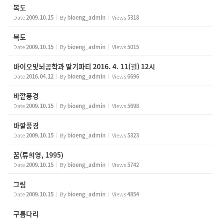
복도
Date
2009.10.15
By
bioeng_admin
Views
5318
복도
Date
2009.10.15
By
bioeng_admin
Views
5015
바이오및뇌공학과 딸기파티 2016. 4. 11(월) 12시
Date
2016.04.12
By
bioeng_admin
Views
6696
바깥풍경
Date
2009.10.15
By
bioeng_admin
Views
5698
바깥풍경
Date
2009.10.15
By
bioeng_admin
Views
5323
꿈(류희영, 1995)
Date
2009.10.15
By
bioeng_admin
Views
5742
그림
Date
2009.10.15
By
bioeng_admin
Views
4854
구름다리