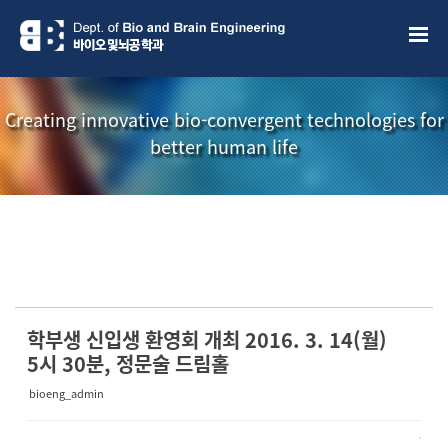
Sketchbook5, 스케치북5
Sketchbook5, 스케치북5
Creating innovative bio-convergent technologies for
better human life
소개책자
소식지
학부생 신입생 환영회 개최 2016. 3. 14(월)
5시 30분, 정문술 드림홀
bioeng_admin