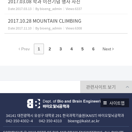
2017.03.08 학과 이전기념 행사 사진
Date
2017.03.13
By
bioeng_admin
Views
6337
2017.10.28 MOUNTAIN CLIMBING
Date
2017.11.10
By
bioeng_admin
Views
6308
Prev
1
2
3
4
5
6
Next
사이트맵
34141 대전광역시 유성구 대학로 291 한국과학기술원(KAIST) 바이오및뇌공학과
042-350-4302~4
042-350-4310
bioeng@kaist.ac.kr