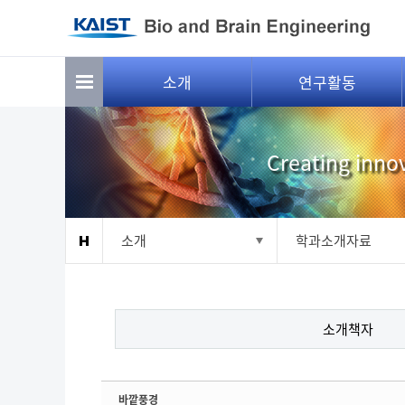
Sketchbook5, 스케치북5
Sketchbook5, 스케치북5
소개
연구활동
Creating innov
소개
학과소개자료
소개책자
바깥풍경