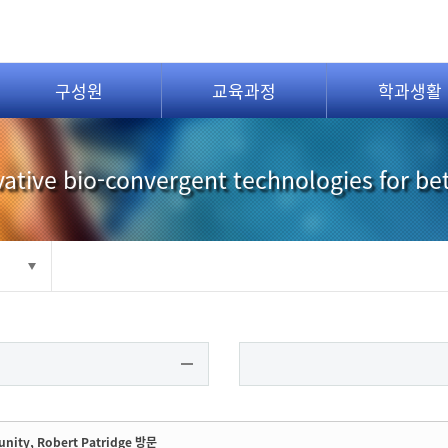
구성원
교육과정
학과생활
ative bio-convergent technologies for be
unity, Robert Patridge 방문