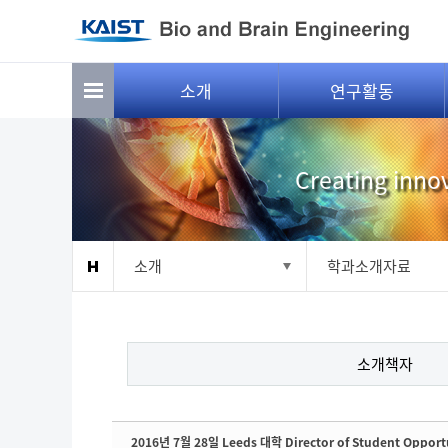
Sketchbook5, 스케치북5
Sketchbook5, 스케치북5
소개
연구활동
Creating innov
소개
학과소개자료
소개책자
2016년 7월 28일 Leeds 대학 Director of Student Opport