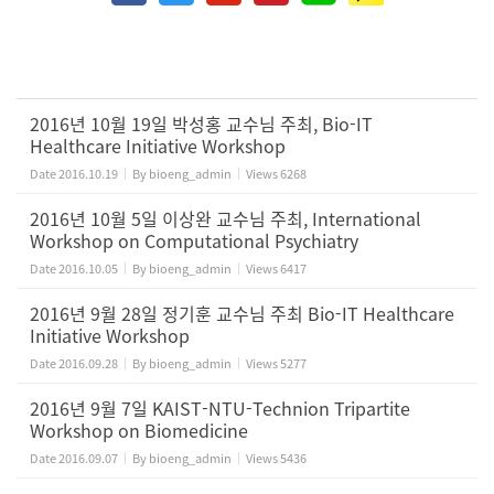
2016년 10월 19일 박성홍 교수님 주최, Bio-IT
Healthcare Initiative Workshop
Date
2016.10.19
By
bioeng_admin
Views
6268
2016년 10월 5일 이상완 교수님 주최, International
Workshop on Computational Psychiatry
Date
2016.10.05
By
bioeng_admin
Views
6417
2016년 9월 28일 정기훈 교수님 주최 Bio-IT Healthcare
Initiative Workshop
Date
2016.09.28
By
bioeng_admin
Views
5277
2016년 9월 7일 KAIST-NTU-Technion Tripartite
Workshop on Biomedicine
Date
2016.09.07
By
bioeng_admin
Views
5436