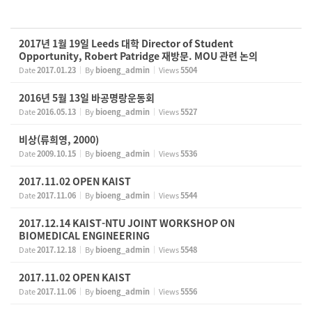
2017년 1월 19일 Leeds 대학 Director of Student
Opportunity, Robert Patridge 재방문. MOU 관련 논의
Date
2017.01.23
By
bioeng_admin
Views
5504
2016년 5월 13일 바공명랑운동회
Date
2016.05.13
By
bioeng_admin
Views
5527
비상(류희영, 2000)
Date
2009.10.15
By
bioeng_admin
Views
5536
2017.11.02 OPEN KAIST
Date
2017.11.06
By
bioeng_admin
Views
5544
2017.12.14 KAIST-NTU JOINT WORKSHOP ON
BIOMEDICAL ENGINEERING
Date
2017.12.18
By
bioeng_admin
Views
5548
2017.11.02 OPEN KAIST
Date
2017.11.06
By
bioeng_admin
Views
5556