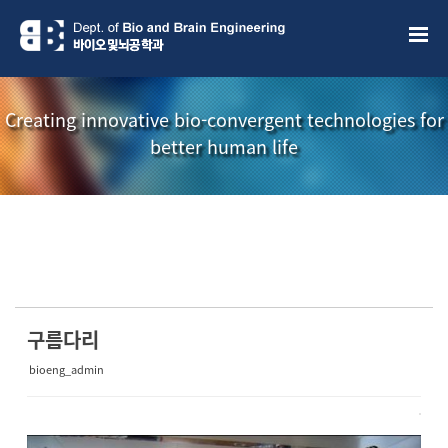
Sketchbook5, 스케치북5
Sketchbook5, 스케치북5
Creating innovative bio-convergent technologies for
better human life
소개책자
소식지
구름다리
bioeng_admin