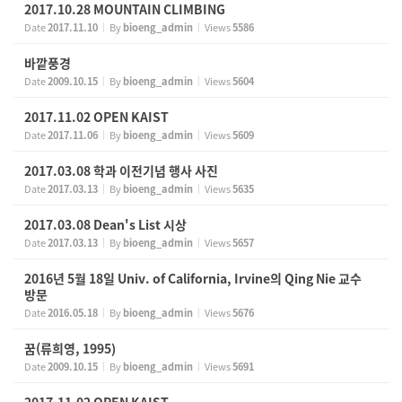
2017.10.28 MOUNTAIN CLIMBING
Date
2017.11.10
By
bioeng_admin
Views
5586
바깥풍경
Date
2009.10.15
By
bioeng_admin
Views
5604
2017.11.02 OPEN KAIST
Date
2017.11.06
By
bioeng_admin
Views
5609
2017.03.08 학과 이전기념 행사 사진
Date
2017.03.13
By
bioeng_admin
Views
5635
2017.03.08 Dean's List 시상
Date
2017.03.13
By
bioeng_admin
Views
5657
2016년 5월 18일 Univ. of California, Irvine의 Qing Nie 교수
방문
Date
2016.05.18
By
bioeng_admin
Views
5676
꿈(류희영, 1995)
Date
2009.10.15
By
bioeng_admin
Views
5691