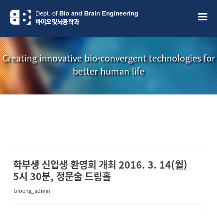
Sketchbook5, 스케치북5
Sketchbook5, 스케치북5
Creating innovative bio-convergent technologies for
better human life
소개책자
소식지
학부생 신입생 환영회 개최 2016. 3. 14(월)
5시 30분, 정문술 드림홀
bioeng_admin