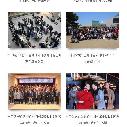
5시 30분, 정문술 드림홀
International Workshop on
Computational Psychiatry
2016년 11월 15일 새내기과정 학과 설명회
바이오및뇌공학과 딸기파티 2016. 4.
(무학과 설명회)
11(월) 12시
학부생 신입생 환영회 개최 2016. 3. 14(월)
학부생 신입생 환영회 개최 2016. 3. 14(월)
5시 30분, 정문술 드림홀
5시 30분, 정문술 드림홀