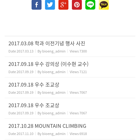
2017.03.08 학과 이전기념 행사 사진
Date
2017.03.13
By
bioeng_admin
Views
7300
2017.09.18 우수 강의상 (이수현 교수)
Date
2017.09.19
By
bioeng_admin
Views
7121
2017.09.18 우수 조교상
Date
2017.09.19
By
bioeng_admin
Views
7067
2017.09.18 우수 조교상
Date
2017.09.19
By
bioeng_admin
Views
7067
2017.10.28 MOUNTAIN CLIMBING
Date
2017.11.10
By
bioeng_admin
Views
6918