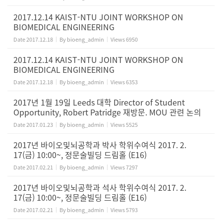
2017.12.14 KAIST-NTU JOINT WORKSHOP ON
BIOMEDICAL ENGINEERING
Date
2017.12.18
By
bioeng_admin
Views
6950
2017.12.14 KAIST-NTU JOINT WORKSHOP ON
BIOMEDICAL ENGINEERING
Date
2017.12.18
By
bioeng_admin
Views
6353
2017년 1월 19일 Leeds 대학 Director of Student
Opportunity, Robert Patridge 재방문. MOU 관련 논의
Date
2017.01.23
By
bioeng_admin
Views
5525
2017년 바이오및뇌공학과 박사 학위수여식 2017. 2.
17(금) 10:00~, 정문술빌딩 드림홀 (E16)
Date
2017.02.21
By
bioeng_admin
Views
7297
2017년 바이오및뇌공학과 석사 학위수여식 2017. 2.
17(금) 10:00~, 정문술빌딩 드림홀 (E16)
Date
2017.02.21
By
bioeng_admin
Views
5793