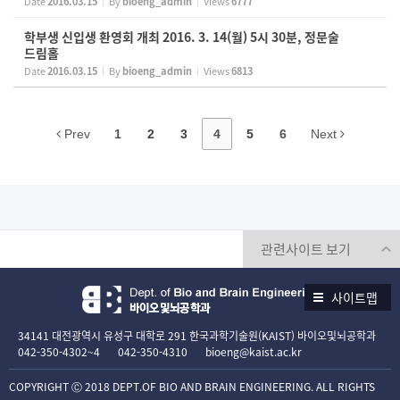
Date
2016.03.15
By
bioeng_admin
Views
6777
학부생 신입생 환영회 개최 2016. 3. 14(월) 5시 30분, 정문술
드림홀
Date
2016.03.15
By
bioeng_admin
Views
6813
Prev
1
2
3
4
5
6
Next
사이트맵
34141 대전광역시 유성구 대학로 291 한국과학기술원(KAIST) 바이오및뇌공학과
042-350-4302~4
042-350-4310
bioeng@kaist.ac.kr
COPYRIGHT Ⓒ 2018 DEPT.OF BIO AND BRAIN ENGINEERING. ALL RIGHTS