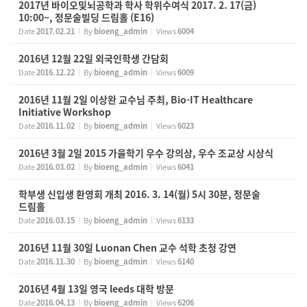
2017년 바이오및뇌공학과 학사 학위수여식 2017. 2. 17(금)
10:00~, 정문술빌딩 드림홀 (E16)
Date
2017.02.21
By
bioeng_admin
Views
6004
2016년 12월 22일 외국인학생 간담회
Date
2016.12.22
By
bioeng_admin
Views
6009
2016년 11월 2일 이상완 교수님 주최, Bio-IT Healthcare
Initiative Workshop
Date
2016.11.02
By
bioeng_admin
Views
6023
2016년 3월 2일 2015 가을학기 우수 강의상, 우수 조교상 시상식
Date
2016.03.02
By
bioeng_admin
Views
6041
학부생 신입생 환영회 개최 2016. 3. 14(월) 5시 30분, 정문술
드림홀
Date
2016.03.15
By
bioeng_admin
Views
6133
2016년 11월 30일 Luonan Chen 교수 석학 초청 강연
Date
2016.11.30
By
bioeng_admin
Views
6140
2016년 4월 13일 영국 leeds 대학 방문
Date
2016.04.13
By
bioeng_admin
Views
6206