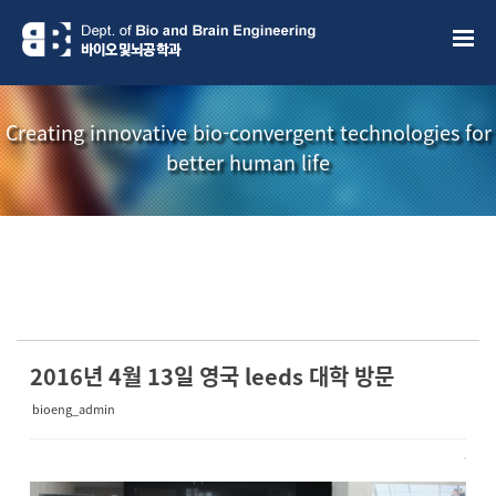
Sketchbook5, 스케치북5
Sketchbook5, 스케치북5
Creating innovative bio-convergent technologies for
better human life
소개책자
소식지
2016년 4월 13일 영국 leeds 대학 방문
bioeng_admin