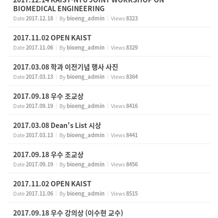
BIOMEDICAL ENGINEERING
Date
2017.12.18
By
bioeng_admin
Views
8323
2017.11.02 OPEN KAIST
Date
2017.11.06
By
bioeng_admin
Views
8329
2017.03.08 학과 이전기념 행사 사진
Date
2017.03.13
By
bioeng_admin
Views
8364
2017.09.18 우수 조교상
Date
2017.09.19
By
bioeng_admin
Views
8416
2017.03.08 Dean's List 시상
Date
2017.03.13
By
bioeng_admin
Views
8441
2017.09.18 우수 조교상
Date
2017.09.19
By
bioeng_admin
Views
8456
2017.11.02 OPEN KAIST
Date
2017.11.06
By
bioeng_admin
Views
8515
2017.09.18 우수 강의상 (이수현 교수)