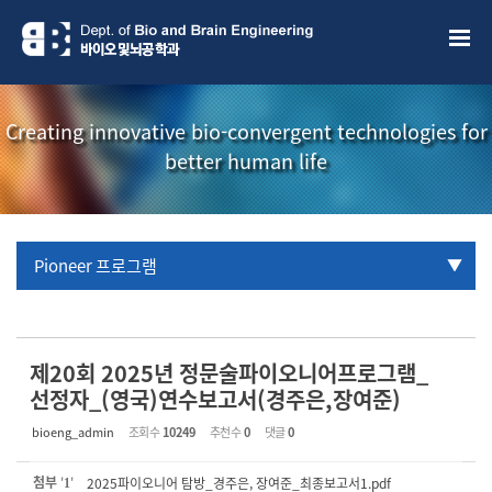
Sketchbook5, 스케치북5
Sketchbook5, 스케치북5
Creating innovative bio-convergent technologies for
better human life
Pioneer 프로그램
URP 프로그램
학부생 국제학술대회 참관프로그램
제20회 2025년 정문술파이오니어프로그램_
선정자_(영국)연수보고서(경주은,장여준)
bioeng_admin
조회 수
10249
추천 수
0
댓글
0
첨부
'
'
2025파이오니어 탐방_경주은, 장여준_최종보고서1.pdf
1