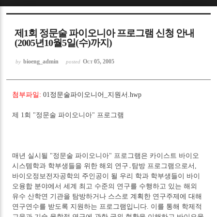
Sketchbook5, 스케치북5
제1회 정문술 파이오니아 프로그램 신청 안내
(2005년10월5일(수)까지)
bioeng_admin
Oct 05, 2005
by
posted
Sketchbook5, 스케치북5
첨부파일:
01정문술파이오니어_지원서.hwp
제 1회 "정문술 파이오니아" 프로그램
매년 실시될 "정문술 파이오니아" 프로그램은 카이스트 바이오
시스템학과 학부생들을 위한 해외 연구․탐방 프로그램으로서,
바이오정보전자공학의 주인공이 될 우리 학과 학부생들이 바이
오융합 분야에서 세계 최고 수준의 연구를 수행하고 있는 해외
유수 산학연 기관을 탐방하거나 스스로 계획한 연구주제에 대해
연구연수를 받도록 지원하는 프로그램입니다. 이를 통해 학제적
교육과 기술 융합적 연구에 관한 국외 현황을 이해하고 바이오융