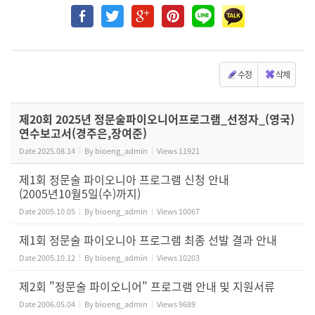
수정
삭제
제20회 2025년 정문술파이오니어프로그램_선정자_(영국)
연수보고서(경주은,장여준)
Date
2025.08.14
By
bioeng_admin
Views
11921
제1회 정문술 파이오니아 프로그램 신청 안내
(2005년10월5일(수)까지)
Date
2005.10.05
By
bioeng_admin
Views
10067
제1회 정문술 파이오니아 프로그램 최종 선발 결과 안내
Date
2005.10.12
By
bioeng_admin
Views
10203
제2회 "정문술 파이오니어" 프로그램 안내 및 지원서류
Date
2006.05.04
By
bioeng_admin
Views
9689