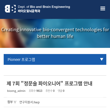
Sketchbook5, 스케치북5
Sketchbook5, 스케치북5
Creating innovative bio-convergent technologies for
better human life
Pioneer 프로그램
URP 프로그램
학부생 국제학술대회 참관프로그램
제 7회 "정문술 파이오니어" 프로그램 안내
bioeng_admin
조회 수
9613
추천 수
0
댓글
0
첨부
'
'
연구지원서.hwp
1