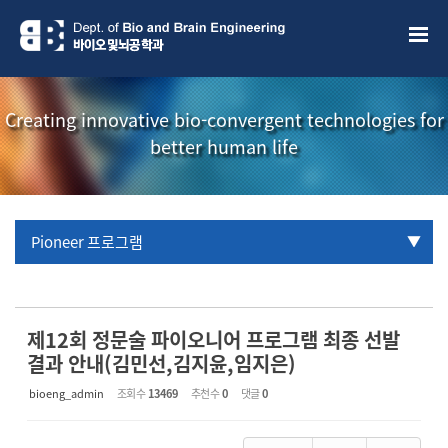
Sketchbook5, 스케치북5
Sketchbook5, 스케치북5
Creating innovative bio-convergent technologies for
better human life
Pioneer 프로그램
URP 프로그램
학부생 국제학술대회 참관프로그램
제12회 정문술 파이오니어 프로그램 최종 선발
결과 안내(김민선,김지윤,임지은)
bioeng_admin
조회 수
13469
추천 수
0
댓글
0