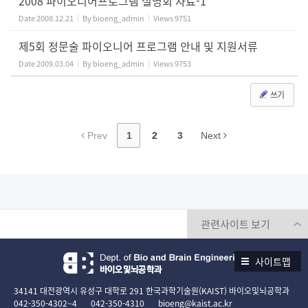
2008 파이오니어프로그램 설명회 자료-1
Date
2008.12.21
By
bioeng_admin
Views
9751
제5회 정문술 파이오니어 프로그램 안내 및 지원서류
Date
2009.03.04
By
bioeng_admin
Views
9753
쓰기
Prev
1
2
3
Next
사이트맵
34141 대전광역시 유성구 대학로 291 한국과학기술원(KAIST) 바이오및뇌공학과
042-350-4302~4
042-350-4310
bioeng@kaist.ac.kr