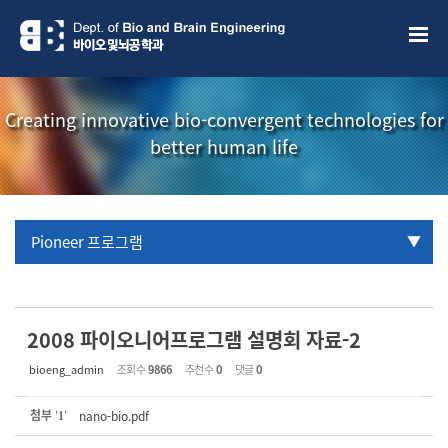
Sketchbook5, 스케치북5
Sketchbook5, 스케치북5
Creating innovative bio-convergent technologies for
better human life
Pioneer 프로그램
URP 프로그램
학부생 국제학술대회 참관프로그램
2008 파이오니어프로그램 설명회 자료-2
bioeng_admin
조회 수
9866
추천 수
0
댓글
0
첨부
'
'
nano-bio.pdf
1