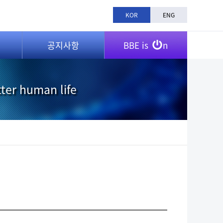
KOR
ENG
공지사항
BBE is
n
tter human life