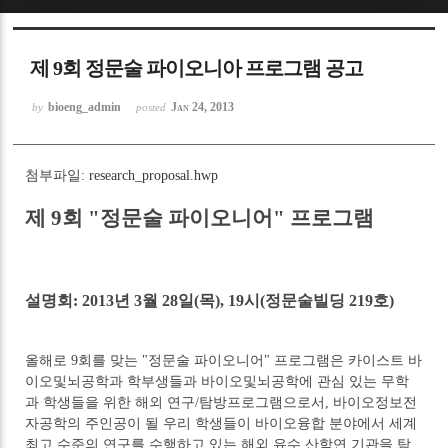
Sketchbook5, 스케치북5
제 9회 정문술 파이오니아 프로그램 공고
bioeng_admin
Jan 24, 2013
by
posted
첨부파일:
research_proposal.hwp
Sketchbook5, 스케치북5
제 9회 "정문술 파이오니어" 프로그램
설명회: 2013년 3월 28일(목), 19시(정문술빌딩 219호)
올해로 9회를 맞는 "정문술 파이오니어" 프로그램은 카이스트 바
이오및뇌공학과 학부생들과 바이오및뇌공학에 관심 있는 무학
과 학생들을 위한 해외 연구/탐방프로그램으로서, 바이오정보전
자공학의 주인공이 될 우리 학생들이 바이오융합 분야에서 세계
최고 수준의 연구를 수행하고 있는 해외 유수 산학연 기관을 탐