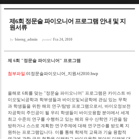
Sketchbook5, 스케치북5
제6회 정문술 파이오니어 프로그램 안내 및 지
원서류
bioeng_admin
Feb 24, 2010
by
posted
Sketchbook5, 스케치북5
제 6회 "정문술 파이오니어" 프로그램
첨부파일:
01정문술파이오니어_지원서2010.hwp
올해로 6회를 맞는 "정문술 파이오니어" 프로그램은 카이스트 바
이오및뇌공학과 학부생들과 바이오및뇌공학에 관심 있는 무학
과 학생들을 위한 해외 연구/탐방 프로그램으로서, 바이오정보전
자공학의 주인공이 될 우리 학생들이 바이오융합 분야에서 세계
최고 수준의 연구를 수행하고 있는 해외 유수 산학연 기관을 탐
방하거나 스스로 계획한 연구주제에 대해 연구연수를 받도록 지
원하는 프로그램입니다. 이를 통해 학제적 교육과 기술 융합적
연구에 관한 국외 현황을 이해하고 바이오융합 분야의 미래에 대