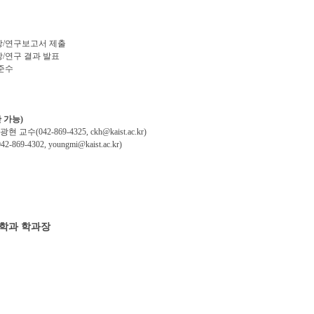
탐방/연구보고서 제출
방/연구 결과 발표
 준수
 가능)
(042-869-4325, ckh@kaist.ac.kr)
9-4302, youngmi@kaist.ac.kr)
학과 학과장