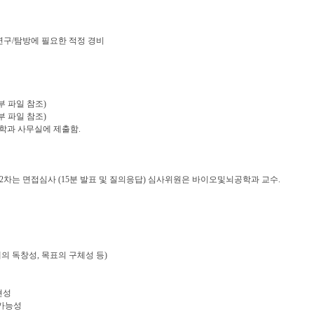
연구/탐방에 필요한 적정 경비
첨부 파일 참조)
첨부 파일 참조)
 학과 사무실에 제출함.
 2차는 면접심사 (15분 발표 및 질의응답) 심사위원은 바이오및뇌공학과 교수.
의 독창성, 목표의 구체성 등)
현성
용가능성