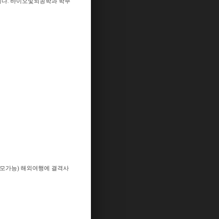
니다. 바이오및뇌공학과 학부
응모가능) 해외여행에 결격사