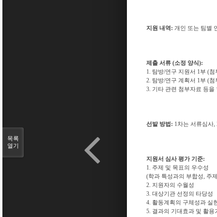
지원 내역:
개인 또는 팀별 
제출 서류 (소정 양식):
1. 탐방/연구 지원서 1부 (
2. 탐방/연구 계획서 1부 (
3. 기타 관련 첨부자료 등을
선발 방법:
1차는 서류심사,
목록
열기
지원서 심사 평가 기준:
1. 주제 및 목표의 우수성
(학과 특성과의 부합성, 주제
2. 지원자의 수월성
3. 대상기관 선정의 타당성
4. 활동계획의 구체성과 실
5. 결과의 기대효과 및 활