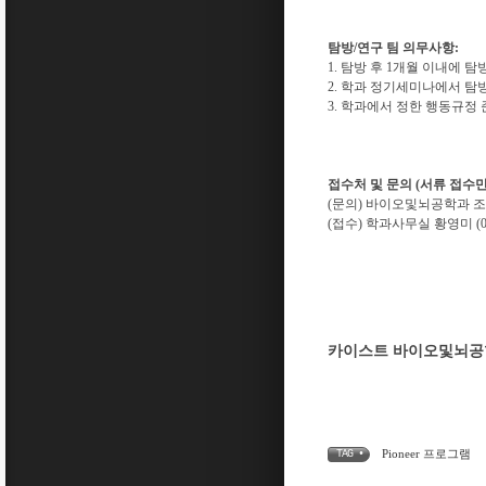
탐방/연구 팀 의무사항:
1. 탐방 후 1개월 이내에 
2. 학과 정기세미나에서 탐
3. 학과에서 정한 행동규정
접수처 및 문의 (서류 접수만
(문의) 바이오및뇌공학과 조광현 교수
(접수) 학과사무실 황영미 (042-86
카이스트 바이오및뇌공
Pioneer 프로그램
TAG •