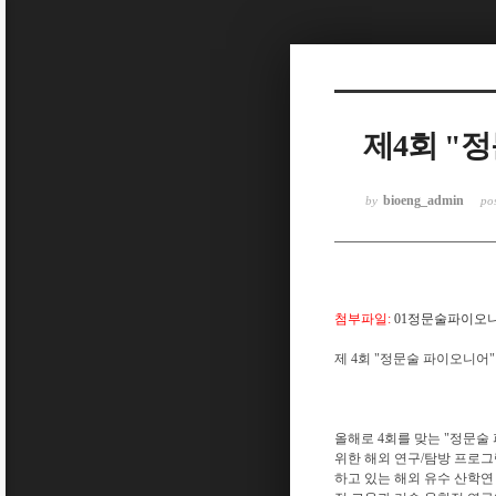
Sketchbook5, 스케치북5
제4회 "
Sketchbook5, 스케치북5
bioeng_admin
by
po
첨부파일:
01정문술파이오니
제 4회 "정문술 파이오니어
올해로 4회를 맞는 "정문
위한 해외 연구/탐방 프로
하고 있는 해외 유수 산학