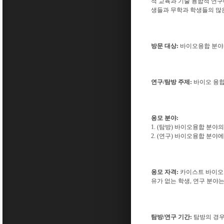
적 교육과 기술 융합적 연
생들과 무학과 학생들의 많
방문 대상:
바이오융합 분야를
연구/탐방 주제:
바이오 융합
응모 분야:
1. (탐방) 바이오융합 분
2. (연구) 바이오융합 분
응모 자격:
카이스트 바이오및
유가 없는 학생, 연구 분야는
탐방/연구 기간:
탐방의 경우 