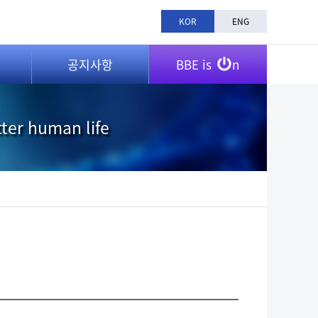
KOR
ENG
공지사항
BBE is
n
tter human life