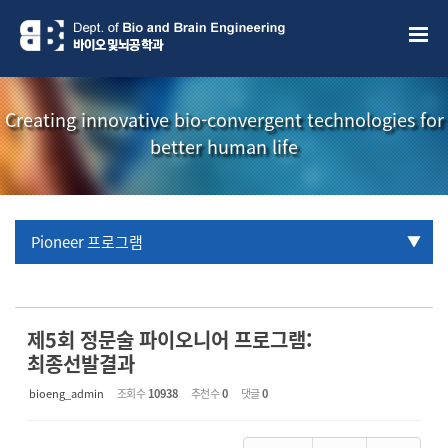
Sketchbook5, 스케치북5
Sketchbook5, 스케치북5
Creating innovative bio-convergent technologies for
better human life
Pioneer 프로그램
URP 프로그램
학부생 국제학술대회 참관프로그램
제5회 정문술 파이오니어 프로그램:
최종선발결과
bioeng_admin
조회 수
10938
추천 수
0
댓글
0