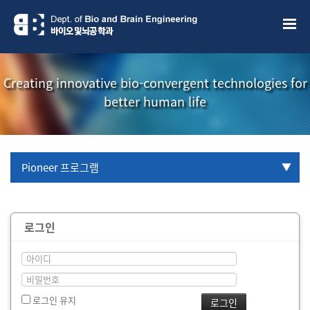
Creating innovative bio-convergent technologies for
better human life
Pioneer 프로그램
URP 프로그램
로그인
학부생 국제학술대회 참관프로그램
로그인 유지