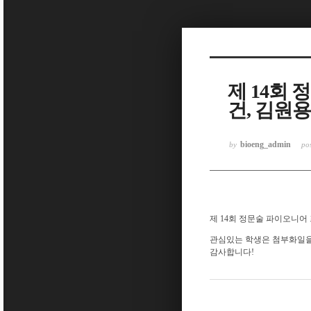
Sketchbook5, 스케치북5
제 14회
건, 김원용
Sketchbook5, 스케치북5
bioeng_admin
by
po
제 14회 정문술 파이오니어
관심있는 학생은 첨부화일을
감사합니다!