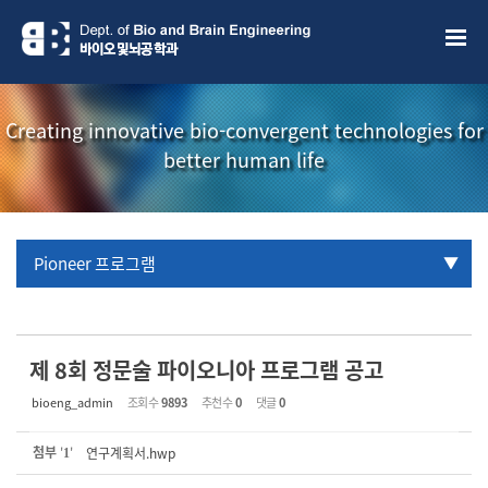
Sketchbook5, 스케치북5
Sketchbook5, 스케치북5
Creating innovative bio-convergent technologies for
better human life
Pioneer 프로그램
URP 프로그램
학부생 국제학술대회 참관프로그램
제 8회 정문술 파이오니아 프로그램 공고
bioeng_admin
조회 수
9893
추천 수
0
댓글
0
첨부
'
'
연구계획서.hwp
1