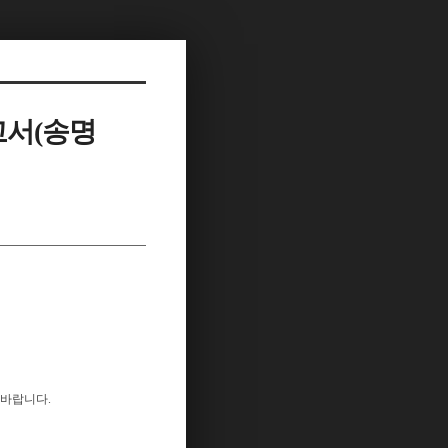
고서(송명
 바랍니다.