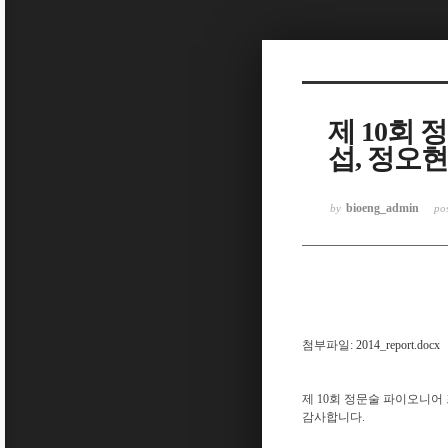
Sketchbook5, 스케치북5
제 10회
섭, 정오현
Sketchbook5, 스케치북5
bioeng_admin
by
po
첨부파일:
2014_report.docx
제 10회 정문술 파이오니
감사합니다.