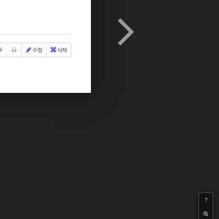
수정
삭제
?