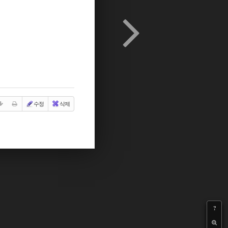
수정
삭제
?