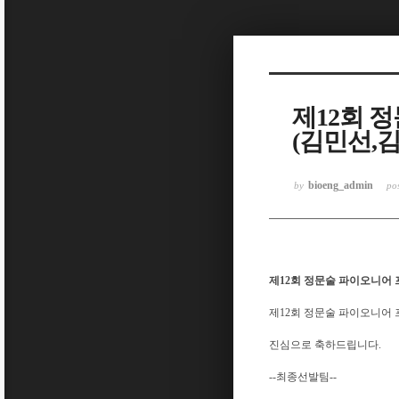
Sketchbook5, 스케치북5
제12회 
(김민선,
Sketchbook5, 스케치북5
bioeng_admin
by
po
제12회 정문술 파이오니어 
제12회 정문술 파이오니어 
진심으로 축하드립니다.
--최종선발팀--