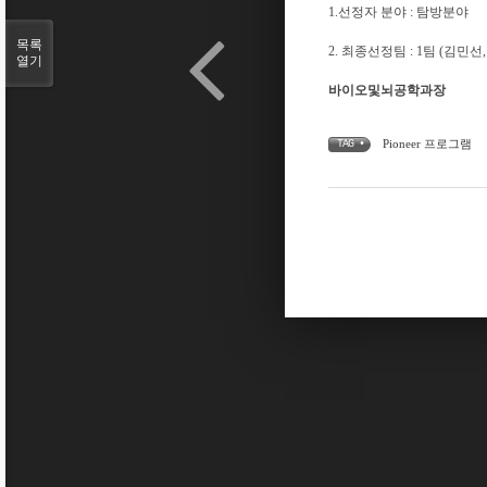
1.선정자 분야 : 탐방분야
목록
2. 최종선정팀 : 1팀 (김민선
열기
바이오및뇌공학과장
Pioneer 프로그램
TAG •