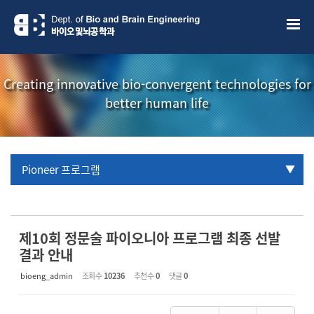
Sketchbook5, 스케치북5
Sketchbook5, 스케치북5
Creating innovative bio-convergent technologies for
better human life
Pioneer 프로그램
URP 프로그램
학부생 국제학술대회 참관프로그램
제10회 정문술 파이오니아 프로그램 최종 선발
결과 안내
bioeng_admin
조회 수
10236
추천 수
0
댓글
0