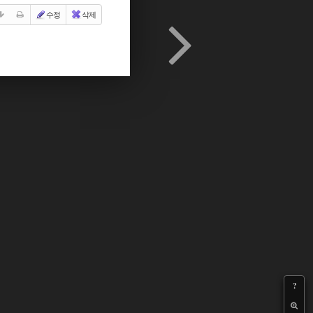
수정
삭제
?