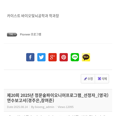
카이스트 바이오및뇌공학과 학과장
Pioneer 프로그램
TAG •
수정
삭제
제20회 2025년 정문술파이오니어프로그램_선정자_(영국)
연수보고서(경주은,장여준)
Date
2025.08.14
By
bioeng_admin
Views
12095