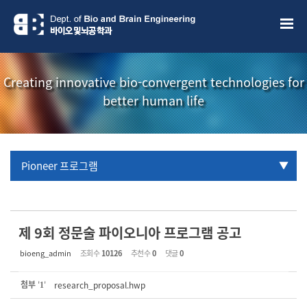
Sketchbook5, 스케치북5
Sketchbook5, 스케치북5
Creating innovative bio-convergent technologies for
better human life
Pioneer 프로그램
URP 프로그램
학부생 국제학술대회 참관프로그램
제 9회 정문술 파이오니아 프로그램 공고
bioeng_admin
조회 수
10126
추천 수
0
댓글
0
첨부
'
'
research_proposal.hwp
1