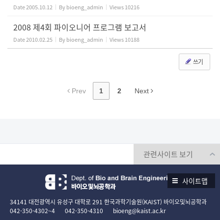
Date
2005.10.12
By
bioeng_admin
Views
10216
2008 제4회 파이오니어 프로그램 보고서
Date
2010.02.25
By
bioeng_admin
Views
10188
쓰기
Prev
1
2
Next
사이트맵
34141 대전광역시 유성구 대학로 291 한국과학기술원(KAIST) 바이오및뇌공학과
042-350-4302~4
042-350-4310
bioeng@kaist.ac.kr