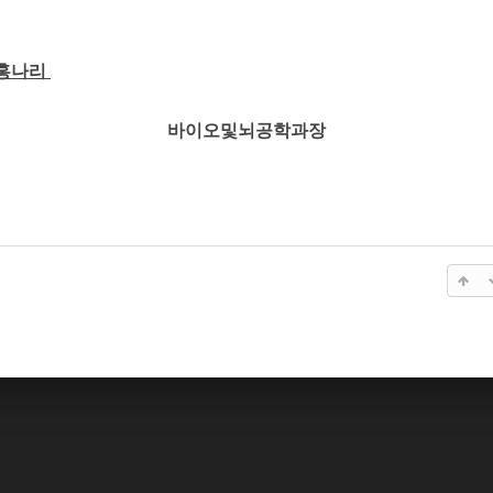
 홍나리
바이오및뇌공학과장