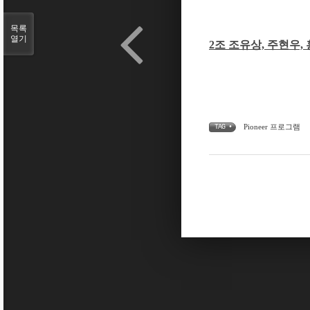
목록
열기
2
조 조유상, 주현우,
Pioneer 프로그램
TAG •