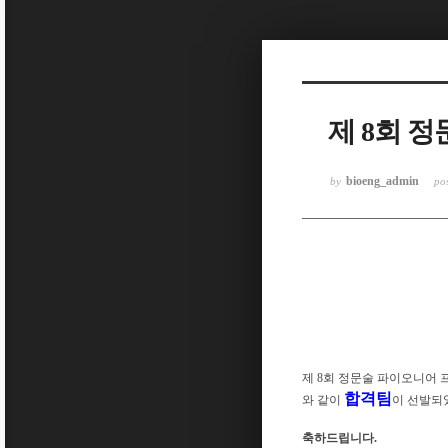
Sketchbook5, 스케치북5
제 8회 
Sketchbook5, 스케치북5
bioeng_admin
by
po
제 8회 정문술 파이오니어 
합격팀
와 같이
이 선발되
축하드립니다.