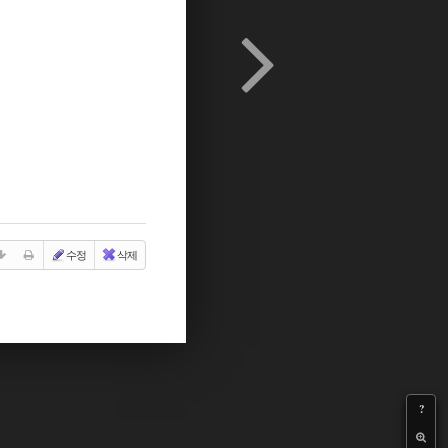
수정
삭제
?