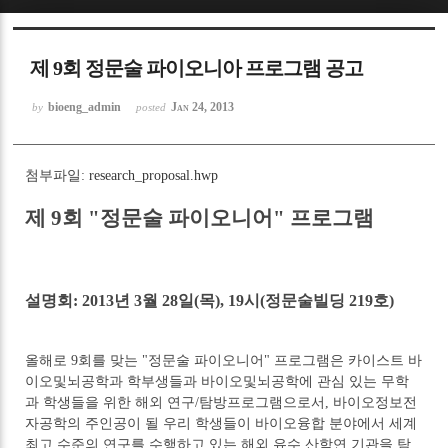
Sketchbook5, 스케치북5
제 9회 정문술 파이오니아 프로그램 공고
bioeng_admin
Jan 24, 2013
by
posted
첨부파일:
research_proposal.hwp
Sketchbook5, 스케치북5
제 9회 "정문술 파이오니어" 프로그램
설명회: 2013년 3월 28일(목), 19시(정문술빌딩 219호)
올해로 9회를 맞는 "정문술 파이오니어" 프로그램은 카이스트 바
이오및뇌공학과 학부생들과 바이오및뇌공학에 관심 있는 무학
과 학생들을 위한 해외 연구/탐방프로그램으로서, 바이오정보전
자공학의 주인공이 될 우리 학생들이 바이오융합 분야에서 세계
최고 수준의 연구를 수행하고 있는 해외 유수 산학연 기관을 탐