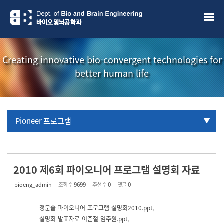
Sketchbook5, 스케치북5
Sketchbook5, 스케치북5
Creating innovative bio-convergent technologies for
better human life
Pioneer 프로그램
URP 프로그램
학부생 국제학술대회 참관프로그램
2010 제6회 파이오니어 프로그램 설명회 자료
bioeng_admin
조회 수
9699
추천 수
0
댓글
0
정문술-파이오니어-프로그램-설명회2010.ppt
,
설명회-발표자료-이준철-임주원.ppt
,