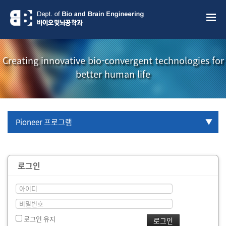
Creating innovative bio-convergent technologies for
better human life
Pioneer 프로그램
URP 프로그램
로그인
학부생 국제학술대회 참관프로그램
로그인 유지