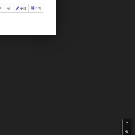
수정
삭제
?